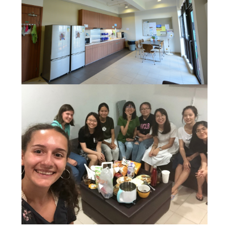
宿舍生活
概覽及統計
影片及刊物
重要日子
書院生活及支援
宿舍生活
走讀生的書院生活
獎助學金及經濟援助
學生資助計劃
畢業及校友網絡