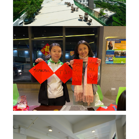
為何選擇伍宜孫書院?
The Sunny College
伍宜孫書院的標誌性設施 - 創意實驗室
House of Sunny Living – 獨特的書院項目!
全面的獎助學金計劃
獨特的國際視野機會
多元化的書院生活
特色的書院通識課程
完善的書院設施