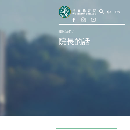
中
|
En
關於我們
/
院長的話