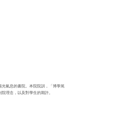
陽光氣息的書院。本院院訓，「博學篤
創院理念，以及對學生的期許。