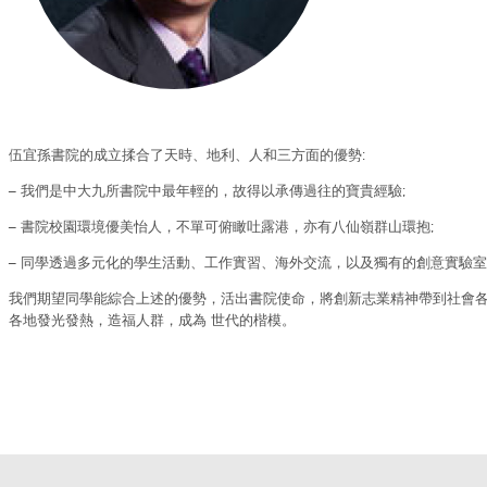
伍宜孫書院的成立揉合了天時、地利、人和三方面的優勢:
– 我們是中大九所書院中最年輕的，故得以承傳過往的寶貴經驗;
– 書院校園環境優美怡人，不單可俯瞰吐露港，亦有八仙嶺群山環抱;
– 同學透過多元化的學生活動、工作實習、海外交流，以及獨有的創意實驗
我們期望同學能綜合上述的優勢，活出書院使命，將創新志業精神帶到社會
各地發光發熱，造福人群，成為 世代的楷模。