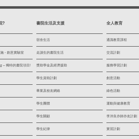
院?
書院生活及支援
全人教育
宿舍生活
通識教育課程
 - 創意實驗室
走讀生的書院生活
交流計劃
iving – 獨特的書院項目!
獎助學金及經濟援助
服務學習計劃
學生資助計劃
創意活動
畢業及校友網絡
綠色活動
學生團體
運動與健康教育
學生關顧
李沛良亦師亦友計劃
學生紀律
實習計劃