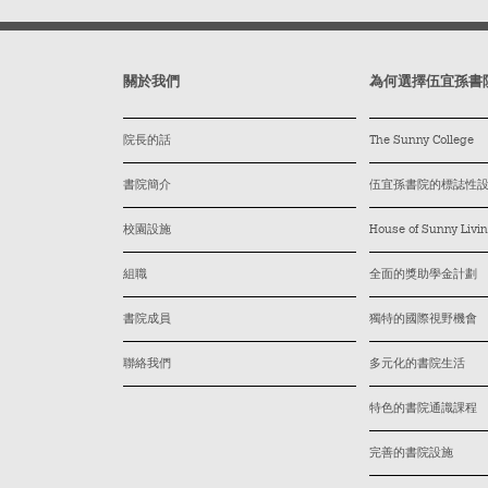
關於我們
為何選擇伍宜孫書
院長的話
The Sunny College
書院簡介
伍宜孫書院的標誌性設施
校園設施
House of Sunny L
組職
全面的獎助學金計劃
書院成員
獨特的國際視野機會
聯絡我們
多元化的書院生活
特色的書院通識課程
完善的書院設施