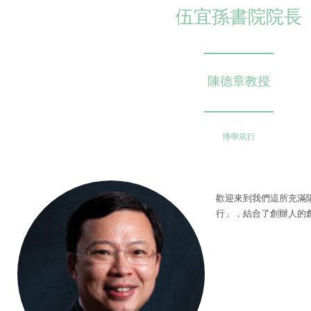
伍宜孫書院院長
陳德章教授
博學篤行
歡迎來到我們這所充滿
行」，結合了創辦人的