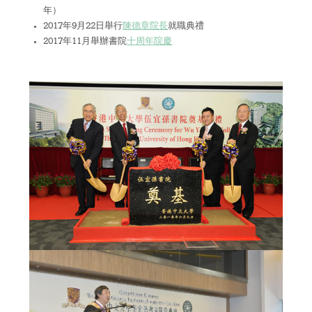
宿舍生活
年）
2017年9月22日舉行
陳德章院長
就職典禮
概覽及統計
2017年11月舉辦書院
十周年院慶
影片及刊物
重要日子
書院生活及支援
宿舍生活
走讀生的書院生活
獎助學金及經濟援助
學生資助計劃
畢業及校友網絡