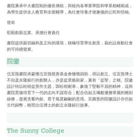
書院秉承中大書院制的優良傳統，與校內各專業學院和學系相輔相成，
綠色活動
為學生提供全人教育和全面輔導，為社會培養才德兼備的公民和領袖。
使命
運動與健康教育
彰顯創新志業、承擔社會責任
李沛良亦師亦友計劃
書院提供親切融和及正向的環境，積極培育學生創意，藉此以推動社會
的可持續發展。
實習計劃
院徽
迎新活動
伍宜孫書院承蒙獲伍宜孫慈善基金會慷慨捐助，得以創立。伍宜孫博士
不但是永隆銀行的創辦人，亦是盆景藝術家，素有­「盆聖」之稱。院徽
語文及藝術活動
設計特以松樹盆景作主題，因松樹耐寒，象徵了堅毅不屈的精神，這與
書院貫徹培育下一代的志向不謀而合；配合仿如玉珮般優雅華麗的雕刻
線條，盡展含蓄內歛、君子風度翩翩的意境。呈圓形的院徽設計亦仿如
新聞及資訊
古代銅幣，映照出伍博士的創立永隆銀行故事。
最新消息
The Sunny College
傳媒報導