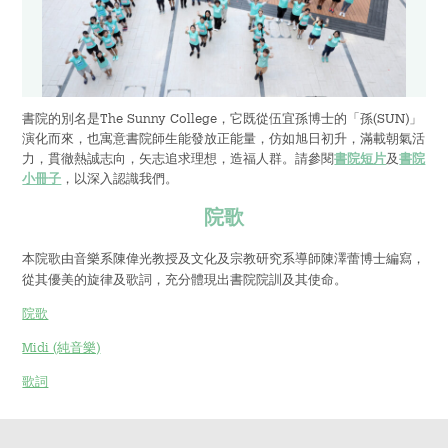
書院的別名是The Sunny College，它既從伍宜孫博士的「孫(SUN)」
演化而來，也寓意書院師生能發放正能量，仿如旭日初升，滿載朝氣活
力，貫徹熱誠志向，矢志追求理想，造福人群。請參閱
書院短片
及
書院
小冊子
，以深入認識我們。
院歌
本院歌由音樂系陳偉光教授及文化及宗教研究系導師陳澤蕾博士編寫，
從其優美的旋律及歌詞，充分體現出書院院訓及其使命。
院歌
Midi (純音樂)
歌詞