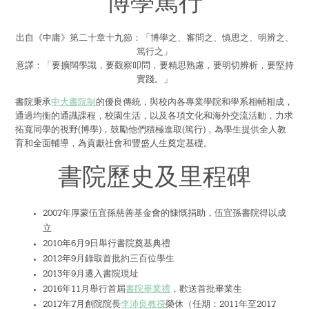
博學篤行
為何選擇伍宜孫書院?
出自《中庸》第二十章十九節：「博學之、審問之、慎思之、明辨之、
The Sunny College
篤行之」
意譯：「要擴闊學識，要觀察叩問，要精思熟慮，要明切辨析，要堅持
實踐。」
伍宜孫書院的標誌性設施 - 創意實驗室
書院秉承
中大書院制
的優良傳統，與校內各專業學院和學系相輔相成，
通過均衡的通識課程，校園生活，以及各項文化和海外交流活動，力求
House of Sunny Living – 獨特的書院項目!
拓寬同學的視野(博學)，鼓勵他們積極進取(篤行)，為學生提供全人教
育和全面輔導，為貢獻社會和豐盛人生奠定基礎。
全面的獎助學金計劃
書院歷史及里程碑
獨特的國際視野機會
2007年厚蒙伍宜孫慈善基金會的慷慨捐助，伍宜孫書院得以成
多元化的書院生活
立
2010年6月9日舉行書院奠基典禮
特色的書院通識課程
2012年9月錄取首批約三百位學生
2013年9月遷入書院現址
完善的書院設施
2016年11月舉行首屆
書院畢業禮
，歡送首批畢業生
2017年7月創院院長
李沛良教授
榮休（任期：2011年至2017