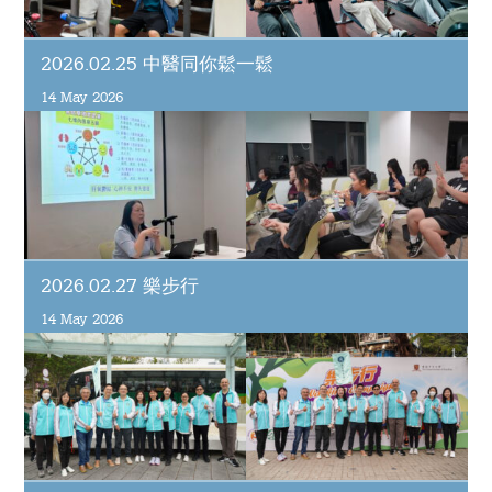
為何選擇伍宜孫書院?
2026.02.25 中醫同你鬆一鬆
The Sunny College
14 May 2026
伍宜孫書院的標誌性設施 - 創意實驗室
House of Sunny Living – 獨特的書院項目!
全面的獎助學金計劃
2026.02.27 樂步行
獨特的國際視野機會
14 May 2026
多元化的書院生活
特色的書院通識課程
完善的書院設施