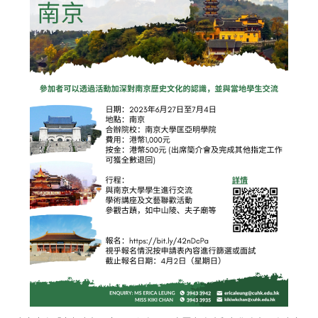
Admission – Why WYS
The Sunny College
Creativity Laboratory
House of Sunny Living
Comprehensive Scholarships & Financial Aid Schemes
International Exposure
Diversified College Life
Distinctive College General Education Programme
All-in-One Campus Facilities