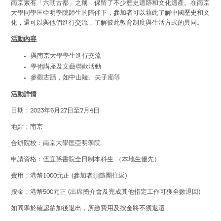
南京素有「六朝古都」之稱，保留了不少歷史遺跡和文化遺產。在南京
Hostel Life
大學同學匡亞明學院師生的陪伴下，參加者可以藉此了解中國歷史和文
化，還可以與他們進行交流，了解彼此教育制度與生活方式的異同。
Facts & Figures
活動內容
Admission Video & Publication
與南京大學學生進行交流
學術講座及文藝聯歡活動
Important Dates
參觀古蹟，如中山陵、夫子廟等
活動詳情
College Life & Support
日期：2023年6月27日至7月4日
Hostel Life
地點：南京
合辦院校：南京大學匡亞明學院
Non-Residents’ College Life
申請資格：伍宜孫書院全日制本科生 （本地生優先）
Scholarships and Financial Aid
費用：港幣1000元正 (參加者須隨團往返)
按金：港幣500元正 (出席簡介會及完成其他指定工作可獲全數退回)
Funding Schemes to Students
如同學於確認參加後退出，所繳費用及按金將不獲退還
Graduation & Alumni Networks