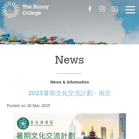
About Us
The Master’s Message
News
College Introduction
News & Information
Campus Facilities
2023暑期文化交流計劃 - 南京
Committees
Posted on 20 Mar 2023
People
Contact Us