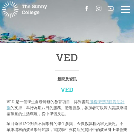
關於我們
院長的話
VED
書院簡介
新聞及資訊
校園設施
VED
組職
VED 是一個學生自發籌辦的教育項目，得到書院
服務學習項目資助計
劃
的支持，舉行為期八日的服務。透過義教，參加者可以深入認識柬埔
書院成員
寨孩童的生活環境，從中學習反思。
項目邀得12位對自不同學科的學生參與，令義教課程內容更廣泛。不
聯絡我們
單柬埔寨的孩童學到知識，書院學生亦從活於貧困中的孩童身上學會樂