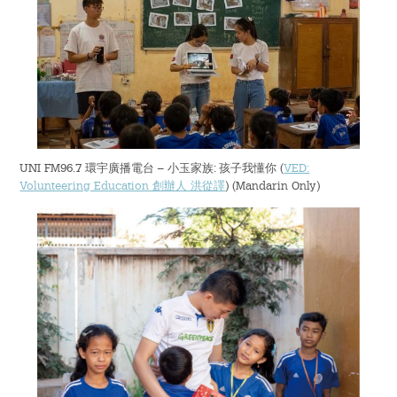
宿舍生活
概覽及統計
影片及刊物
重要日子
UNI FM96.7 環宇廣播電台 – 小玉家族: 孩子我懂你 (
VED:
Volunteering Education 創辦人 洪從譯
) (Mandarin Only)
書院生活及支援
宿舍生活
走讀生的書院生活
獎助學金及經濟援助
學生資助計劃
畢業及校友網絡