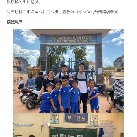
觀積極的生活態度。
為何選擇伍宜孫書院?
先導項目在柬埔寨成功完成後，義教項目亦延伸到台灣繼續發展。
媒體報導
The Sunny College
伍宜孫書院的標誌性設施 - 創意實驗室
House of Sunny Living – 獨特的書院項目!
全面的獎助學金計劃
獨特的國際視野機會
多元化的書院生活
特色的書院通識課程
完善的書院設施