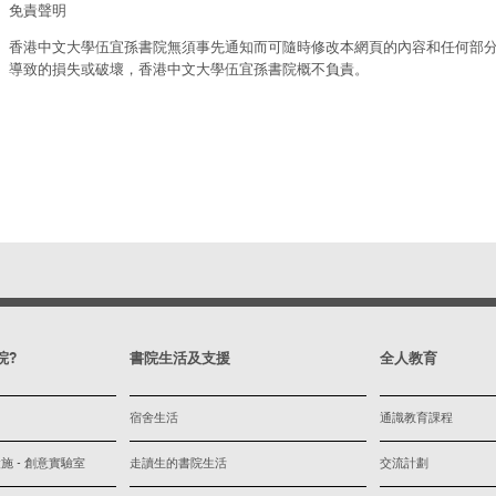
免責聲明
香港中文大學伍宜孫書院無須事先通知而可隨時修改本網頁的內容和任何部
導致的損失或破壞，香港中文大學伍宜孫書院概不負責。
院?
書院生活及支援
全人教育
宿舍生活
通識教育課程
 - 創意實驗室
走讀生的書院生活
交流計劃