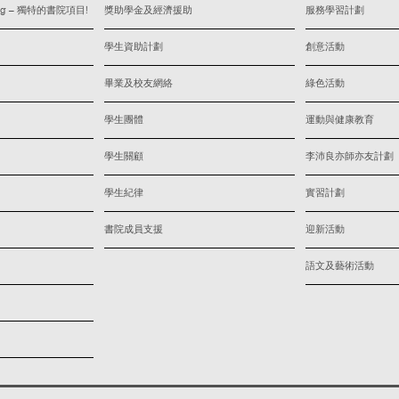
iving – 獨特的書院項目!
獎助學金及經濟援助
服務學習計劃
學生資助計劃
創意活動
畢業及校友網絡
綠色活動
學生團體
運動與健康教育
學生關顧
李沛良亦師亦友計劃
學生紀律
實習計劃
書院成員支援
迎新活動
語文及藝術活動