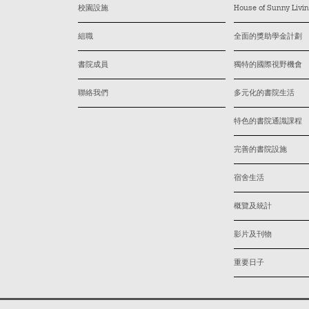
校園設施
House of Sunny L
組職
全面的獎助學金計劃
書院成員
獨特的國際視野機會
聯絡我們
多元化的書院生活
特色的書院通識課程
完善的書院設施
宿舍生活
概覽及統計
影片及刊物
重要日子